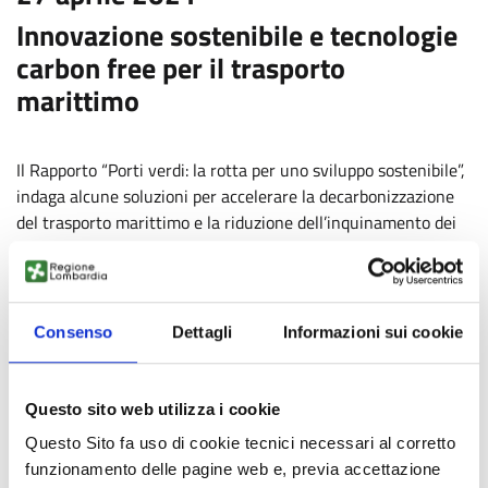
Innovazione sostenibile e tecnologie
carbon free per il trasporto
marittimo
Il Rapporto “Porti verdi: la rotta per uno sviluppo sostenibile”,
indaga alcune soluzioni per accelerare la decarbonizzazione
del trasporto marittimo e la riduzione dell’inquinamento dei
sistemi portuali
Il Rapporto “Porti verdi” di Legambiente e Enel X promuove
un rinnovamento virtuoso del settore portuale italiano,
indicando interventi per un approccio sistemico alla
Consenso
Dettagli
Informazioni sui cookie
decarbonizzazione del settore e della logistica associata. Il
trasporto marittimo e le attività portuali risultano oggi
ancora fortemente dipendenti dalle fonti fossili,
Questo sito web utilizza i cookie
rappresentando il 2,5% circa delle emissioni globali di gas
Questo Sito fa uso di cookie tecnici necessari al corretto
serra, pari a 940 milioni di tonnellate di CO2 l’anno.
funzionamento delle pagine web e, previa accettazione