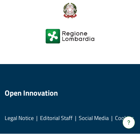
Open Innovation
Legal Notice
Editorial Staff
Social Media
Cookies
Verrà
apert