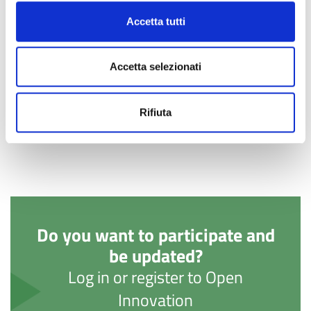
There are no areas of interest associated with this content
Accetta tutti
Liked by
0
users
Accetta selezionati
CONDIVIDI
Rifiuta
Do you want to participate and
be updated?
Log in or register to Open
Innovation