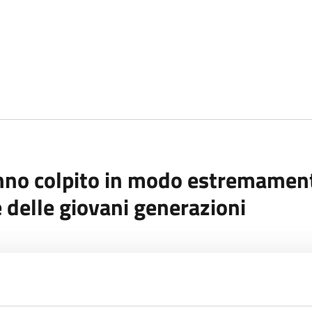
no colpito in modo estremamente 
e delle giovani generazioni
e per l'Inghilterra, Sir Kevan Collins, si è recentemente dime
parmiare denaro per il recupero dell'istruzione avrà un eno
ormi conseguenze finanziarie e sociali a lungo termine.