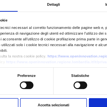
Dettagli
policy/education-recovery-money/
ookie
tecnici necessari al corretto funzionamento delle pagine web e, 
esperienza di navigazione degli utenti ed ottimizzare l’utilizzo dei
i acconsente all’utilizzo di cookie profilazione prima parte in gene
tilizzati solo i cookie tecnici necessari alla navigazione e alcun
bili.
sulta la nostra cookie policy.
https://www.openinnovation.region
licy
https://www.openinnovation.regione.lombardia.it/it/priva
th this content
Preferenze
Statistiche
Accetta selezionati