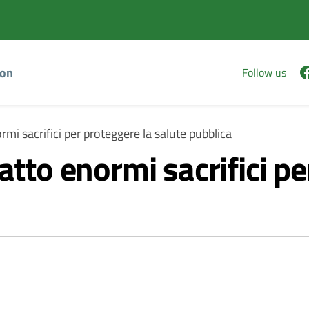
Vai
Vai
al
al
contenuto
footer
principale
ion
Follow us
rmi sacrifici per proteggere la salute pubblica
atto enormi sacrifici pe