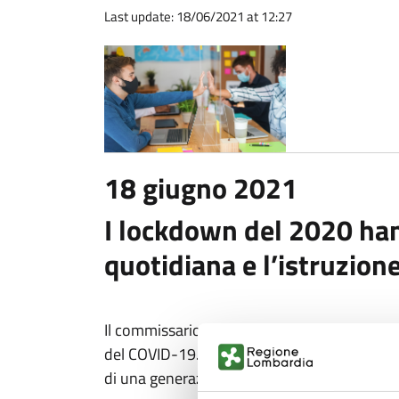
Last update: 18/06/2021 at 12:27
18 giugno 2021
I lockdown del 2020 han
quotidiana e l’istruzion
Il commissario per il recupero dell'istruzion
del COVID-19. Carl Cullinane spiega che ris
di una generazione, che a sua volta avrà en