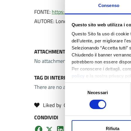
Consenso
FONTE:
https://blogs.lse.ac.uk/politicsand
AUTORE: London School of Economics
Questo sito web utilizza i c
Questo Sito fa uso di cookie 
dell’utente, per migliorare l’
Selezionando “Accetta tutti” s
ATTACHMENTS
Chiudendo il banner verranno u
No attachments selected.
potrebbero non essere disponi
Per conoscere i dettagli, con
policy
e la nostra privacy po
TAG DI INTERESSE
There are no areas of interest associated wi
Selezione
Necessari
del
consenso
Liked by
0
users
CONDIVIDI
Rifiuta