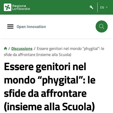
Vai
Vai
EN
al
al
contenuto
footer
principale
Open Innovation
/
Discussions
/
Essere genitori nel mondo “phygital”: le
sfide da affrontare (insieme alla Scuola)
Essere genitori nel
mondo “phygital”: le
sfide da affrontare
(insieme alla Scuola)