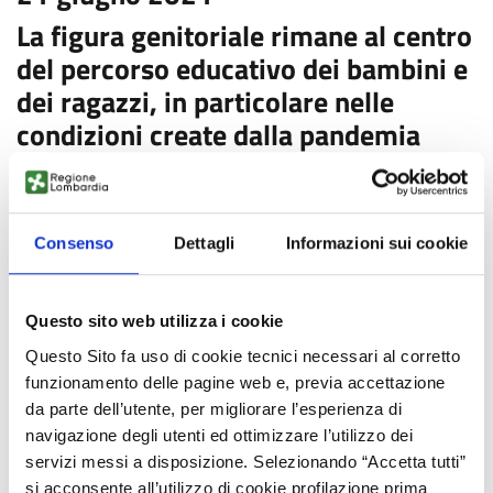
La figura genitoriale rimane al centro
del percorso educativo dei bambini e
dei ragazzi, in particolare nelle
condizioni create dalla pandemia
Le nuove tecnologie, internet e i social media, nel contesto
altamente digitalizzato in cui viviamo, sono ormai diventate
Consenso
Dettagli
Informazioni sui cookie
parte integrante della nostra quotidianità e ne influenzano
molti aspetti.
L’accesso a Internet è diventato un diritto fondamentale della
Questo sito web utilizza i cookie
persona, quale dimensione essenziale per la crescita, il libero
Questo Sito fa uso di cookie tecnici necessari al corretto
confronto, la produzione e condivisione della conoscenza
funzionamento delle pagine web e, previa accettazione
nella società in cui viviamo. È doveroso ricordare che è
da parte dell’utente, per migliorare l’esperienza di
nell’ambito famigliare che i nostri figli iniziano a muovere i
navigazione degli utenti ed ottimizzare l’utilizzo dei
primi passi nel mondo digitale.
servizi messi a disposizione. Selezionando “Accetta tutti”
si acconsente all’utilizzo di cookie profilazione prima