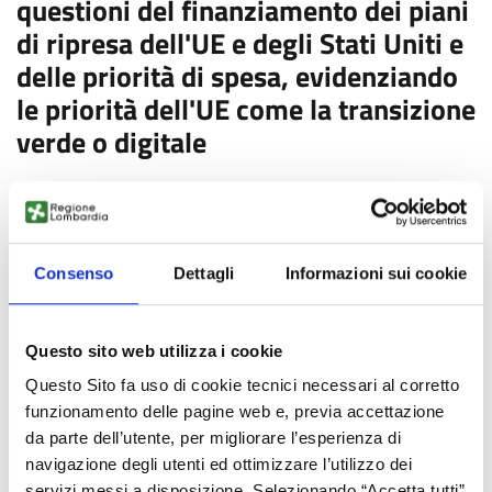
questioni del finanziamento dei piani
di ripresa dell'UE e degli Stati Uniti e
delle priorità di spesa, evidenziando
le priorità dell'UE come la transizione
verde o digitale
La commissione Bilancio ha discusso con il responsabile del
bilancio dell'amministrazione statunitense Young sulle
somiglianze e le differenze tra i piani di rilancio degli Stati
Consenso
Dettagli
Informazioni sui cookie
Uniti e dell'UE.
Shalanda Young, direttore ad interim dell'Ufficio di gestione e
bilancio dell'amministrazione Biden, ha fornito una
Questo sito web utilizza i cookie
panoramica del processo di bilancio degli Stati Uniti, dello
Questo Sito fa uso di cookie tecnici necessari al corretto
stato di avanzamento e della proposta di bilancio 2022,
funzionamento delle pagine web e, previa accettazione
soffermandosi sul piano di salvataggio americano per
da parte dell’utente, per migliorare l’esperienza di
combattere la pandemia, l'American Jobs Plan per le
navigazione degli utenti ed ottimizzare l’utilizzo dei
infrastrutture e l'American Families Plan per investire nella
servizi messi a disposizione. Selezionando “Accetta tutti”