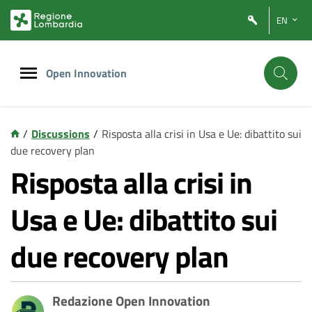
Vai
Vai
EN
al
al
contenuto
footer
principale
Open Innovation
/
Discussions
/
Risposta alla crisi in Usa e Ue: dibattito sui
due recovery plan
Risposta alla crisi in
Usa e Ue: dibattito sui
due recovery plan
Redazione Open Innovation