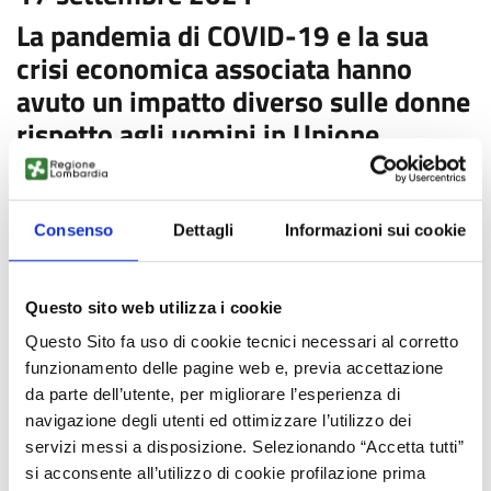
La pandemia di COVID-19 e la sua
crisi economica associata hanno
avuto un impatto diverso sulle donne
rispetto agli uomini in Unione
Europea (UE)
Consenso
Dettagli
Informazioni sui cookie
Questa panoramica approfondita e analitica esamina
l'impatto della crisi COVID-19 su un campione
rappresentativo di Stati membri con l'obiettivo di alimentare
Questo sito web utilizza i cookie
raccomandazioni politiche per il periodo di ripresa per
garantire che i guadagni degli anni passati in materia di
Questo Sito fa uso di cookie tecnici necessari al corretto
genere l'uguaglianza non è superata dagli effetti negativi a
funzionamento delle pagine web e, previa accettazione
breve termine delle misure attuate per combattere la crisi
da parte dell’utente, per migliorare l’esperienza di
sanitaria COVID-19.
navigazione degli utenti ed ottimizzare l’utilizzo dei
servizi messi a disposizione. Selezionando “Accetta tutti”
si acconsente all’utilizzo di cookie profilazione prima
FONTE: