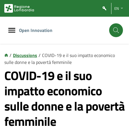
Vai
Vai
EN
al
al
contenuto
footer
principale
Open Innovation
/
Discussions
/
COVID-19 e il suo impatto economico
sulle donne e la povertà femminile
COVID-19 e il suo
impatto economico
sulle donne e la povertà
femminile