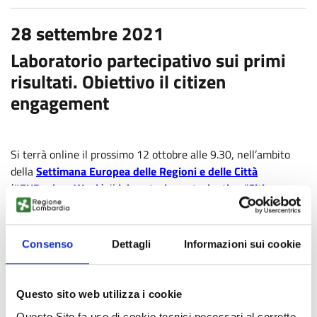
28 settembre 2021
Laboratorio partecipativo sui primi
risultati. Obiettivo il citizen
engagement
Si terrà online il prossimo 12 ottobre alle 9.30, nell’ambito
della
Settimana Europea delle Regioni e delle Città
(
#EURegionsWeek
), il
laboratorio partecipativo
“
Citizen
engagement TRANSFORMing regional R&I policymaking
”.
L’evento è organizzato dai partner di
TRANSFORM
, il
progetto H2020
– coordinato da
Fondazione Giannino
Consenso
Dettagli
Informazioni sui cookie
Bassetti
– che applica le metodologie di
citizen-science
,
co-
design
e
co-creation
al
decision-making
in tre regioni
europee: Lombardia, Catalogna e Brussels-Capitale.
Questo sito web utilizza i cookie
Il laboratorio sarà un’occasione per condividere e discutere
Questo Sito fa uso di cookie tecnici necessari al corretto