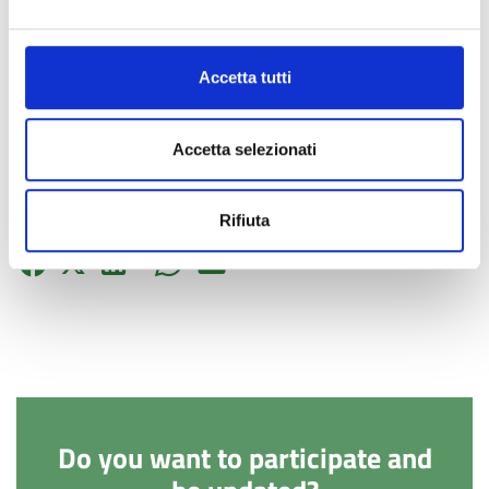
No attachments selected.
Accetta tutti
TAG DI INTERESSE
There are no areas of interest associated with this content
Accetta selezionati
Liked by
0
users
CONDIVIDI
Rifiuta
Do you want to participate and