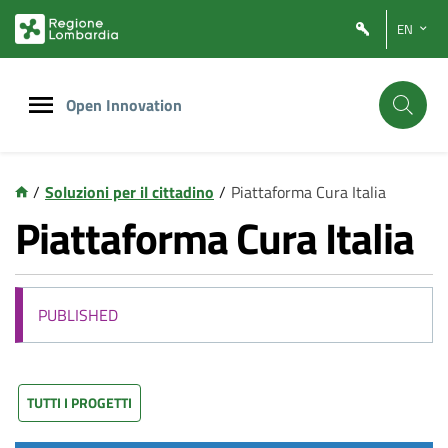
Vai
Vai
EN
al
al
contenuto
footer
principale
Open Innovation
/
Soluzioni per il cittadino
/
Piattaforma Cura Italia
Piattaforma Cura Italia
PUBLISHED
TUTTI I PROGETTI