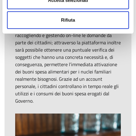
Accetta selezionati
maniera semplice e pratica di erogare i buoni spesa
destinati alle persone più fragili.
Gli enti locali potranno avere una gestione
Rifiuta
facilitata delle risorse e delle richieste,
raccogliendo e gestendo on-line le domande da
parte dei cittadini; attraverso la piattaforma inoltre
sarà possibile ottenere una puntuale verifica dei
soggetti che hanno una concreta necessità e, di
conseguenza, permettere l’immediata attivazione
dei buoni spesa alimentari per i nuclei familiari
realmente bisognosi. Grazie ad un account
personale, i cittadini controllano in tempo reale gli
utilizzi e i consumi dei buoni spesa erogati dal
Governo.