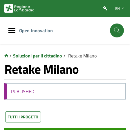
Vai
Vai
EN
al
al
contenuto
footer
principale
Open Innovation
/
Soluzioni per il cittadino
/
Retake Milano
Retake Milano
PUBLISHED
TUTTI I PROGETTI