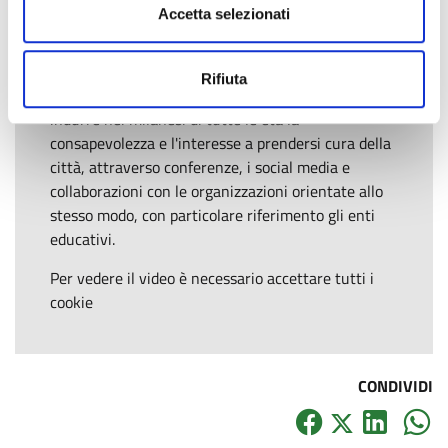
grado di ridurre l’inquinamento indoor del 89%;
Accetta selezionati
riqualificazione di spazi urbani ed aree verdi
(piazze, giardini condivisi, panchine).
Rifiuta
Oltre a ripulire quartieri e muri, Retake lavora per
indurre nei milanesi di tutte le età la
consapevolezza e l'interesse a prendersi cura della
città, attraverso conferenze, i social media e
collaborazioni con le organizzazioni orientate allo
stesso modo, con particolare riferimento gli enti
educativi.
Per vedere il video è necessario accettare tutti i
cookie
CONDIVIDI