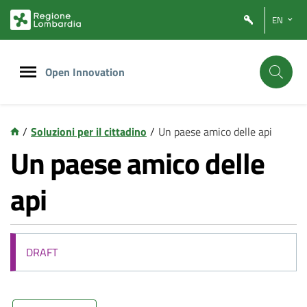
Vai
Vai
EN
al
al
contenuto
footer
principale
Open Innovation
/
Soluzioni per il cittadino
/
Un paese amico delle api
Un paese amico delle
api
DRAFT