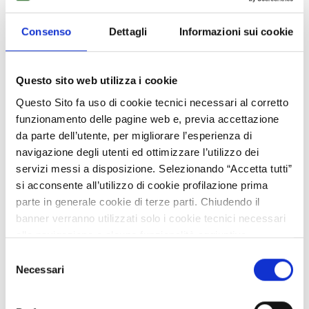
Consenso
Dettagli
Informazioni sui cookie
Questo sito web utilizza i cookie
Questo Sito fa uso di cookie tecnici necessari al corretto
funzionamento delle pagine web e, previa accettazione
da parte dell’utente, per migliorare l’esperienza di
navigazione degli utenti ed ottimizzare l’utilizzo dei
servizi messi a disposizione. Selezionando “Accetta tutti”
si acconsente all’utilizzo di cookie profilazione prima
parte in generale cookie di terze parti. Chiudendo il
banner verranno utilizzati solo i cookie tecnici necessari
alla navigazione e alcune funzionalità aggiuntive
potrebbero non essere disponibili.
Selezione
Per conoscere i dettagli, consulta la nostra cookie policy.
Necessari
del
Un paese amico delle
https://www.openinnovation.regione.lombardia.it/it/co
consenso
okie-policy
e la nostra privacy policy