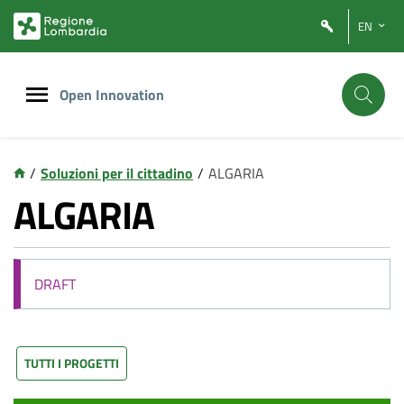
Vai
Vai
EN
al
al
contenuto
footer
principale
Open Innovation
/
Soluzioni per il cittadino
/
ALGARIA
ALGARIA
DRAFT
TUTTI I PROGETTI