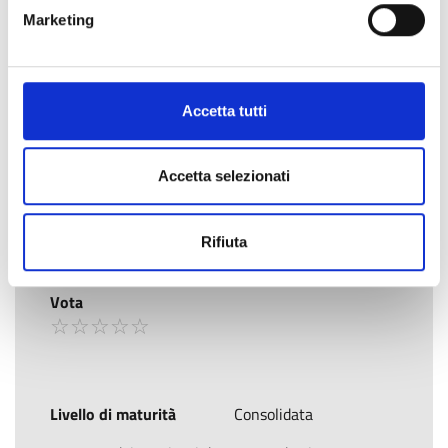
Marketing
Accetta tutti
ALGARIA
Accetta selezionati
Ideatore
Antonio Idà
Rifiuta
☆
★
☆
★
☆
★
☆
★
☆
★
Rating
(0 voti)
Vota
☆
★
☆
★
☆
★
☆
★
☆
★
Livello di maturità
Consolidata