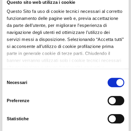
Questo sito web utilizza i cookie
Questo Sito fa uso di cookie tecnici necessari al corretto
funzionamento delle pagine web e, previa accettazione
da parte dell’utente, per migliorare l’esperienza di
navigazione degli utenti ed ottimizzare l’utilizzo dei
servizi messi a disposizione. Selezionando “Accetta tutti”
si acconsente all’utilizzo di cookie profilazione prima
parte in generale cookie di terze parti. Chiudendo il
banner verranno utilizzati solo i cookie tecnici necessari
alla navigazione e alcune funzionalità aggiuntive
potrebbero non essere disponibili.
Selezione
Per conoscere i dettagli, consulta la nostra cookie policy.
Necessari
del
https://www.openinnovation.regione.lombardia.it/it/co
consenso
okie-policy
e la nostra privacy policy
Preferenze
https://www.openinnovation.regione.lombardia.it/it/pr
ivacy-policy
Statistiche