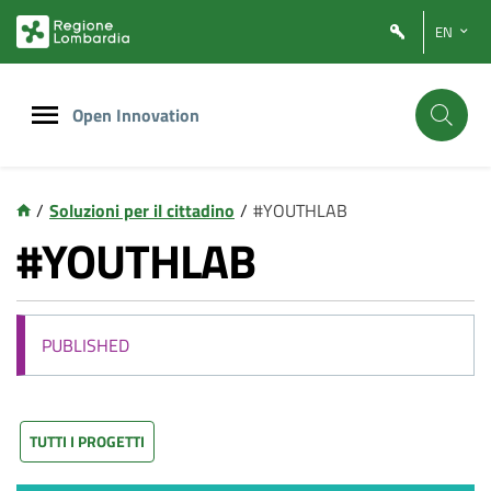
Vai
Vai
EN
al
al
contenuto
footer
principale
Open Innovation
/
Soluzioni per il cittadino
/
#YOUTHLAB
#YOUTHLAB
PUBLISHED
TUTTI I PROGETTI