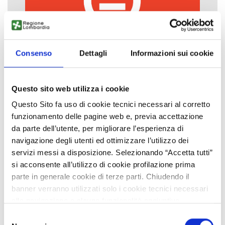
Consenso
Dettagli
Informazioni sui cookie
Questo sito web utilizza i cookie
Questo Sito fa uso di cookie tecnici necessari al corretto
funzionamento delle pagine web e, previa accettazione
da parte dell’utente, per migliorare l’esperienza di
navigazione degli utenti ed ottimizzare l’utilizzo dei
servizi messi a disposizione. Selezionando “Accetta tutti”
si acconsente all’utilizzo di cookie profilazione prima
parte in generale cookie di terze parti. Chiudendo il
banner verranno utilizzati solo i cookie tecnici necessari
alla navigazione e alcune funzionalità aggiuntive
potrebbero non essere disponibili.
Selezione
Per conoscere i dettagli, consulta la nostra cookie policy.