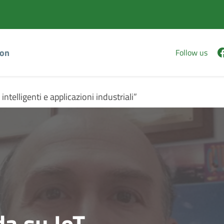
Vai
Vai
al
al
contenuto
footer
principale
ion
Follow us
 intelligenti e applicazioni industriali”
da su IoT,