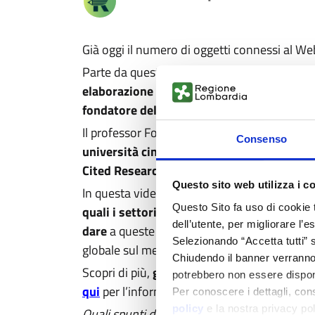
Già oggi il numero di oggetti connessi al Web
Parte da questa premessa per guidarci nel 
elaborazione delle informazioni
del Dipart
fondatore dello spin-off Sensyscal S.r.l
.
, c
Il professor Fortino è associato dell’Istituto
Consenso
università cinesi
e anche nel 2021
unico do
Cited Researcher
stilata annualmente da Cl
Questo sito web utilizza i c
In questa video ici racconta dunque quali sono
Questo Sito fa uso di cookie 
quali i settori in cui è e sarà maggiormente
dell’utente, per migliorare l’
dare
a queste specifiche tecnologie, e al
ruo
Selezionando “Accetta tutti” s
globale sul mercato degli oggetti connessi.
Chiudendo il banner verranno u
Scopri di più,
guarda la video intervista
(per
potrebbero non essere disponi
qui
per l’informativa completa sui Cookies):
Per conoscere i dettagli, con
policy
e la nostra privacy po
Quali spunti di interesse hai colto?
Racconta