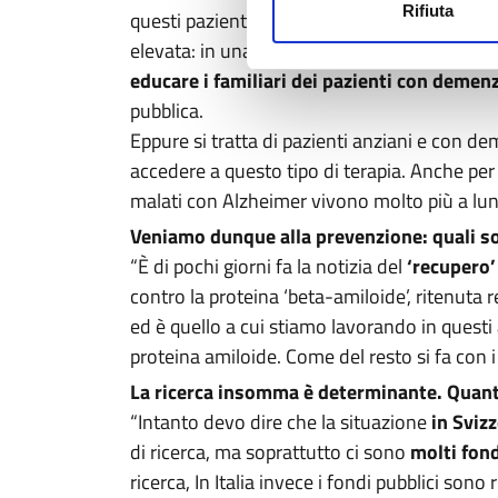
Rifiuta
questi pazienti. Il problema vero è legato piu
elevata: in una clinica della memoria di tag
educare i familiari dei pazienti con demen
pubblica.
Eppure si tratta di pazienti anziani e con dem
accedere a questo tipo di terapia. Anche per
malati con Alzheimer vivono molto più a lungo
Veniamo dunque alla prevenzione: quali so
“È di pochi giorni fa la notizia del
‘recupero’
contro la proteina ‘beta-amiloide’, ritenuta 
ed è quello a cui stiamo lavorando in questi 
proteina amiloide. Come del resto si fa con i
La ricerca insomma è determinante. Quant
“Intanto devo dire che la situazione
in Sviz
di ricerca, ma soprattutto ci sono
molti fond
ricerca, In Italia invece i fondi pubblici son