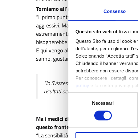
Torniamo all’approccio farmacologico e a 
Consenso
“Il primo punta a trattare le demenze con a
aggressivi. Ma punta anche a non somministr
Questo sito web utilizza i c
estremamente
tossici, e che pure vengono
bisognerebbe fare tutt’altro.
Questo Sito fa uso di cookie 
dell’utente, per migliorare l’
E qui vengo all’altro approccio. Il paziente
Selezionando “Accetta tutti” s
sanno, giustamente, come relazionarsi a lui, 
Chiudendo il banner verranno u
potrebbero non essere disponi
Per conoscere i dettagli, con
“In Svizzera i fondi per la ricerca sono mag
policy
e la nostra privacy po
risultati occorre investire”
Selezione
Necessari
del
consenso
Ma i medici di base - che hanno sempre pi
questo fronte?
“La sensibilità sul tema si sta diffondendo e