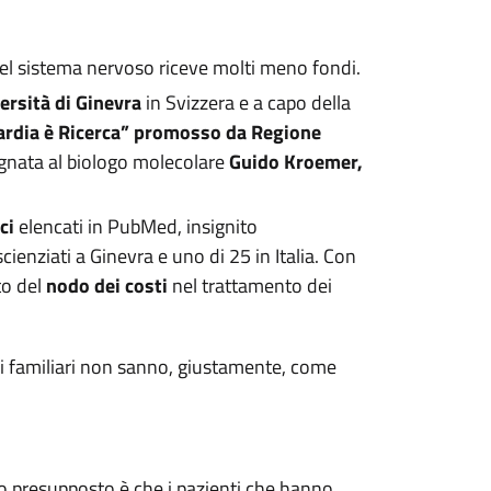
 del sistema nervoso riceve molti meno fondi.
ersità di Ginevra
in Svizzera e a capo della
ardia è Ricerca” promosso da Regione
egnata al biologo molecolare
Guido Kroemer,
ci
elencati in PubMed, insignito
enziati a Ginevra e uno di 25 in Italia. Con
to del
nodo dei costi
nel trattamento dei
oi familiari non sanno, giustamente, come
imo presupposto è che i pazienti che hanno