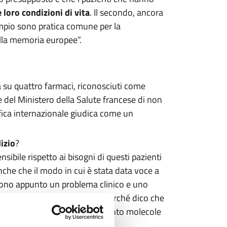
loro condizioni di vita
. Il secondo, ancora
mpio sono pratica comune per la
ella memoria europee”.
ia su quattro farmaci, riconosciuti come
e del Ministero della Salute francese di non
ifica internazionale giudica come un
izio
?
ibile rispetto ai bisogni di questi pazienti
che che il modo in cui è stata data voce a
 sono appunto un problema clinico e uno
 poi generano delusione. Ecco perché dico che
non specialisti, visto che su cento molecole