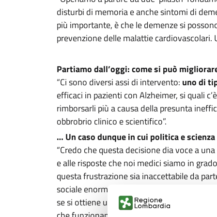
disturbi di memoria e anche sintomi di de
più importante, è che le demenze si posson
prevenzione delle malattie cardiovascolari.
Partiamo dall’oggi: come si può migliorare 
“Ci sono diversi assi di intervento:
uno di ti
efficaci in pazienti con Alzheimer, si quali 
rimborsarli più a causa della presunta ineffi
obbrobrio clinico e scientifico”.
… Un caso dunque in cui politica e scienz
“Credo che questa decisione dia voce a una f
e alle risposte che noi medici siamo in grad
questa frustrazione sia inaccettabile da par
sociale enormi. E intanto la ricerca scientif
se si ottiene un risultato positivo nei testi
che funzionano nell’animale una sola funzi