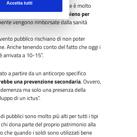
Accetta tutti
spesa per l’approccio psicosociale è molto
ormate e impiegate a tempo pieno per
lmente vengono rimborsate dalla sanità
ervento pubblico rischiano di non poter
ne. Anche tenendo conto del fatto che oggi i
è arrivata a 10-15”.
ato a partire da un anticorpo specifico
ebbe una prevenzione secondaria
. Ovvero,
 demenza ma solo una presenza della
luppo di un ictus”.
i pubblici sono molto più alti per tutti i tipi
a chi dona parte del proprio patrimonio alla
ero che quando i soldi sono utilizzati bene