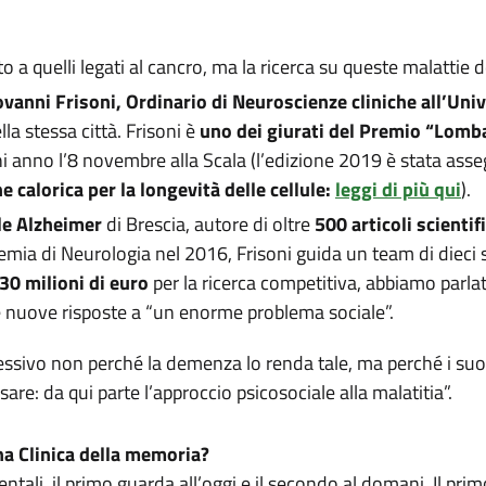
o a quelli legati al cancro, ma la ricerca su queste malattie
ovanni Frisoni
,
Ordinario di Neuroscienze cliniche all’Univ
la stessa città. Frisoni è
uno dei giurati del Premio “Lomb
 anno l’8 novembre alla Scala (l’edizione 2019 è stata ass
ne calorica per la longevità delle cellule:
leggi di più qui
).
le Alzheimer
di Brescia, autore di oltre
500 articoli scientifi
ia di Neurologia nel 2016, Frisoni guida un team di dieci sci
30 milioni di euro
per la ricerca competitiva, abbiamo parla
re nuove risposte a “un enorme problema sociale”.
essivo non perché la demenza lo renda tale, ma perché i su
sare: da qui parte l’approccio psicosociale alla malatitia”.
na Clinica della memoria?
ntali, il primo guarda all’oggi e il secondo al domani. Il pr