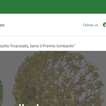
Vai
Vai
al
al
contenuto
footer
principale
ion
Follow us
 sotto finanziata, bene il Premio lombardo”