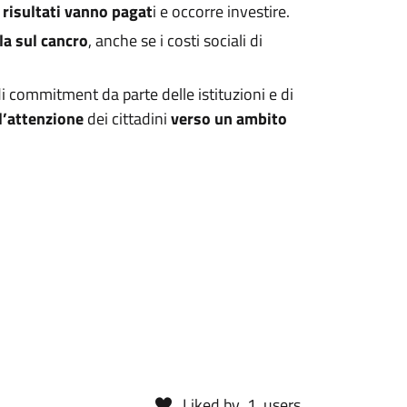
o risultati vanno pagat
i e occorre investire.
la sul cancro
, anche se i costi sociali di
i commitment da parte delle istituzioni e di
l’attenzione
dei cittadini
verso un ambito
Liked by
1
users