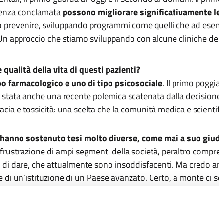
menza conclamata
possono migliorare significativamente le 
o prevenire, sviluppando programmi come quelli che ad ese
 Un approccio che stiamo sviluppando con alcune cliniche d
qualità della vita di questi pazienti?
po farmacologico e uno di tipo psicosociale
. Il primo pogg
c’è stata anche una recente polemica scatenata dalla decision
cacia e tossicità: una scelta che la comunità medica e scient
a hanno sostenuto tesi molto diverse, come mai a suo giud
rustrazione di ampi segmenti della società, peraltro comprens
o di dare, che attualmente sono insoddisfacenti. Ma credo an
te di un’istituzione di un Paese avanzato. Certo, a monte ci
ica a volte illude i cittadini con informazioni fuorvianti, che
 su animali questo deve essere chiaro nella comunicazione ai 
ona nell’uomo”.