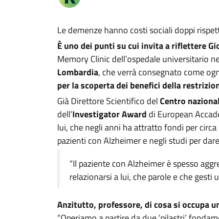
Le demenze hanno costi sociali doppi rispett
È uno dei punti su cui invita a riflettere
Gi
Memory Clinic dell’ospedale universitario nel
Lombardia
, che verrà consegnato come ogni
per la scoperta dei benefici della restrizio
Già Direttore Scientifico del
Centro naziona
dell’
Investigator Award
di European Accadem
lui, che negli anni ha attratto fondi per circa
pazienti con Alzheimer e negli studi per da
“Il paziente con Alzheimer è spesso aggr
relazionarsi a lui, che parole e che gesti u
Anzitutto, professore, di cosa si occupa u
“Operiamo a partire da due ‘pilastri’ fondame