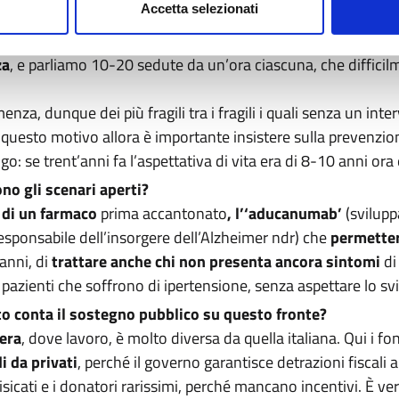
Accetta selezionati
ttosto ai costi. Mentre quella per i farmaci è sostenibile, la 
lia medio-grande, servirebbero infatti
almeno due persone f
za
, e parliamo 10-20 sedute da un’ora ciascuna, che diffici
enza, dunque dei più fragili tra i fragili i quali senza un int
 questo motivo allora è importante insistere sulla prevenzio
: se trent’anni fa l’aspettativa di vita era di 8-10 anni ora 
no gli scenari aperti?
 di un farmaco
prima accantonato
, l’
‘aducanumab’
(svilupp
responsabile dell’insorgere dell’Alzheimer ndr) che
permetter
anni, di
trattare anche chi non presenta ancora sintomi
di
 pazienti che soffrono di ipertensione, senza aspettare lo svi
o conta il sostegno pubblico su questo fronte?
zera
, dove lavoro, è molto diversa da quella italiana. Qui i fond
i da privati
, perché il governo garantisce detrazioni fiscali 
o risicati e i donatori rarissimi, perché mancano incentivi. È v