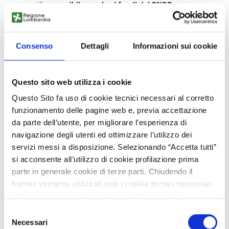
ancora più
accessibile grazie ai fondi del PNRR
.
Il convegno, occasione in cui verrà presentata la
collaborazione con CNA Brescia, mira a illustrare quali sono
le
opportunità di finanziamento messe a disposizione delle
Consenso
Dettagli
Informazioni sui cookie
aziende
per realizzare corsi di formazione e per avviare
progetti di ricerca industriale e sviluppo
sperimentale attraverso le
tecnologie abilitanti della Smart
Questo sito web utilizza i cookie
Factory
.
Questo Sito fa uso di cookie tecnici necessari al corretto
Per iscriversi all’evento cliccare al seguente
link
.
funzionamento delle pagine web e, previa accettazione
Organizzatore
: MADE Competence Center (in collaborazione
da parte dell’utente, per migliorare l’esperienza di
con CNA Brescia
nell’ambito di futura expo 2023)
navigazione degli utenti ed ottimizzare l’utilizzo dei
servizi messi a disposizione. Selezionando “Accetta tutti”
Data e ora di inizio:
martedì 10 ottobre 2023, ore 12
si acconsente all’utilizzo di cookie profilazione prima
Luogo:
Stand CNA - D19/E19 - Brixia Forum – Brescia
parte in generale cookie di terze parti. Chiudendo il
banner verranno utilizzati solo i cookie tecnici necessari
alla navigazione e alcune funzionalità aggiuntive
potrebbero non essere disponibili.
ATTACHMENTS
Selezione
Per conoscere i dettagli, consulta la nostra cookie policy.
Necessari
del
No attachments selected.