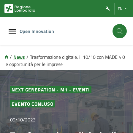
Vai
Vai
EN
al
al
contenuto
footer
principale
Open Innovation
/
News
/
Trasformazione digitale, il 10/10 con MADE 4.0
le opportunità per le imprese
NEXT GENERATION - M1 - EVENTI
EVENTO CONLUSO
09/10/2023