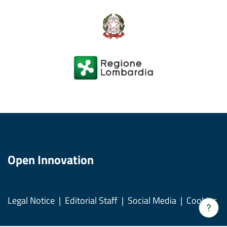
Open Innovation
Legal Notice
Editorial Staff
Social Media
Cookies
Verrà
apert