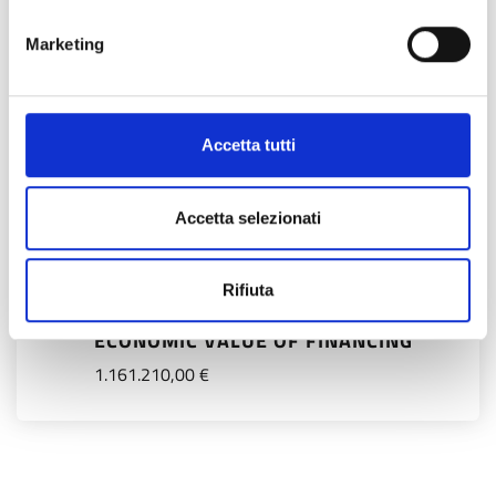
Regione Lombardia, Comune di Bollate, A.L.E.R.
Milano
Marketing
(sottoscrittori dell’Accordo di Programma).
KEYWORDS
Accetta tutti
efficientamento energetico, rigenerazione
urbana, societal innovation, welfare locale.
Accetta selezionati
ECONOMIC VALUE OF THE PROJECT
Rifiuta
1.161.210,00 €
ECONOMIC VALUE OF FINANCING
1.161.210,00 €