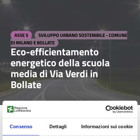
ASSE 5
SVILUPPO URBANO SOSTENIBILE - COMUNE
DI MILANO E BOLLATE
Eco-efficientamento
energetico della scuola
media di Via Verdi in
Bollate
ABSTRACT
Consenso
Dettagli
Informazioni sui cookie
Riqualificazione energetica della scuola media nell’area
oggetto dell’intervento di