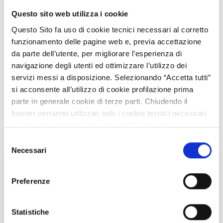
rigenerazione urbana in chiave smart e attraverso l'utilizzo di
Questo sito web utilizza i cookie
mix tecnologici.
Questo Sito fa uso di cookie tecnici necessari al corretto
funzionamento delle pagine web e, previa accettazione
DESCRIPTION
da parte dell’utente, per migliorare l’esperienza di
navigazione degli utenti ed ottimizzare l’utilizzo dei
servizi messi a disposizione. Selezionando “Accetta tutti”
STRENGTHS
si acconsente all’utilizzo di cookie profilazione prima
parte in generale cookie di terze parti. Chiudendo il
IMPATTO S3
banner verranno utilizzati solo i cookie tecnici necessari
alla navigazione e alcune funzionalità aggiuntive
potrebbero non essere disponibili.
Selezione
Per conoscere i dettagli, consulta la nostra cookie policy.
Necessari
del
https://www.openinnovation.regione.lombardia.it/it/co
consenso
ECOSYSTEM
okie-policy
e la nostra privacy policy
Preferenze
https://www.openinnovation.regione.lombardia.it/it/pr
Smart mobility e architecture
ivacy-policy
Statistiche
NUMBER OF TEAM MEMBERS