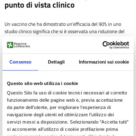
punto di vista clinico
Un vaccino che ha dimostrato un’efficacia del 90% in uno
studio clinico significa che si è osservata una riduzione del
90% dei casi di malattia nel gruppo vaccinato rispetto al
gruppo non vaccinato (o placebo). In medicina però bisogna
sempre distinguere fra
efficacy
ed
effectiveness
, e non è solo
un vezzo lessicale.
Consenso
Dettagli
Informazioni sui cookie
I due termini vengono usati per descrivere l’efficacia di un
farmaco o di un vaccino e sono spesso usati in modo
intercambiabile, ma in realtà non sono la stessa cosa. Con
Questo sito web utilizza i cookie
efficacy
di un vaccino si intende l’efficacia misurata negli
Questo Sito fa uso di cookie tecnici necessari al corretto
studi clinici, come l’abbiamo definita sopra. L’
effectiveness
funzionamento delle pagine web e, previa accettazione
invece misura quanto un vaccino è efficace nel mondo reale.
da parte dell’utente, per migliorare l’esperienza di
navigazione degli utenti ed ottimizzare l’utilizzo dei
servizi messi a disposizione. Selezionando “Accetta tutti”
FONTE:
si acconsente all’utilizzo di cookie profilazione prima
https://www.infodata.ilsole24ore.com/2021/02/09/come-si-