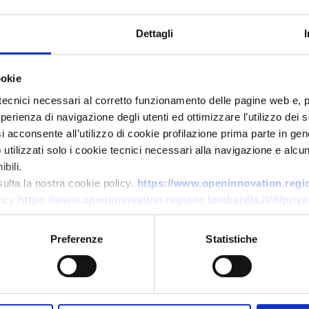
e tra scienza e società, con l'obiettivo di agevolare il pro
Dettagli
gelso/innovazioni-per-la-sostenibilita-ambientale
ookie
tecnici necessari al corretto funzionamento delle pagine web e, 
esperienza di navigazione degli utenti ed ottimizzare l’utilizzo dei
i acconsente all’utilizzo di cookie profilazione prima parte in gene
tilizzati solo i cookie tecnici necessari alla navigazione e alcun
bili.
sulta la nostra cookie policy.
https://www.openinnovation.region
licy
https://www.openinnovation.regione.lombardia.it/it/priva
Preferenze
Statistiche
ate a questo contenuto