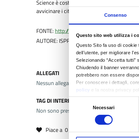
Science è costruire una cooperazione efficac
avvicinare i cittadini alla scienza.
Consenso
FONTE:
http://www.sinanet.isprambiente.it/
Questo sito web utilizza i c
AUTORE: ISPRA
Questo Sito fa uso di cookie 
dell’utente, per migliorare l’
Selezionando “Accetta tutti” s
Chiudendo il banner verranno u
ALLEGATI
potrebbero non essere disponi
Nessun allegato selezionato.
Per conoscere i dettagli, con
policy
e la nostra privacy po
TAG DI INTERESSE
Selezione
Necessari
del
Non sono presenti aree di interesse associ
consenso
Piace a
0
utenti