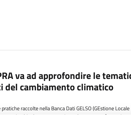
PRA va ad approfondire le tematic
tti del cambiamento climatico
ne pratiche raccolte nella Banca Dati GELSO (GEstione Locale 
ei processi volti ad una progressiva e duratura trasformazione di 
 approfondimenti sull'applicazione della Citizen Science all