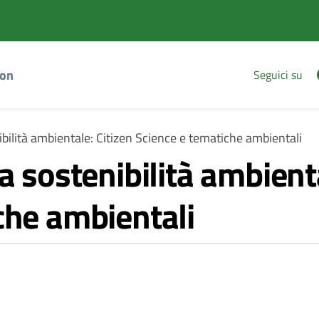
Vai
Vai
al
al
contenuto
footer
principale
ion
Seguici su
ibilità ambientale: Citizen Science e tematiche ambientali
a sostenibilità ambienta
che ambientali