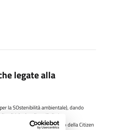
he legate alla
per la SOstenibilità ambientale), dando
politiche locali e stili di vita.
e tematiche ambientali. Scopo della Citizen