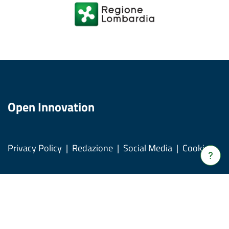
Open Innovation
Privacy Policy
Redazione
Social Media
Cookies
Verrà
apert
una
nuov
© Copyright Regione Lombardia tutti i diritti Riservati CF
fines
80050050154 - Piazza Città di Lombardia, 1 20124 Milano