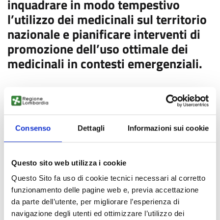
inquadrare in modo tempestivo
l’utilizzo dei medicinali sul territorio
nazionale e pianificare interventi di
promozione dell’uso ottimale dei
medicinali in contesti emergenziali.
L’emergenza sanitaria legata all’epidemia COVID-19 che ha
colpito l’Italia nei mesi di marzo e aprile e l’impatto che essa
ha avuto sulle strutture sanitarie di almeno una parte del
Consenso
Dettagli
Informazioni sui cookie
nostro Paese impongono una valutazione rigorosa, lucida e
razionale di quanto successo in quei mesi per trarne i corretti
insegnamenti e spunti di miglioramento.
Questo sito web utilizza i cookie
In questo contesto è derivata l’esigenza di predisporre un
Rapporto OsMed specifico per fornire un quadro completo
Questo Sito fa uso di cookie tecnici necessari al corretto
dell’uso dei farmaci durante l’epidemia COVID-19. L’obiettivo
funzionamento delle pagine web e, previa accettazione
è quello di analizzare la tipologia di farmaci utilizzati per
da parte dell’utente, per migliorare l’esperienza di
fronteggiare il COVID-19, a livello ospedaliero e a livello
navigazione degli utenti ed ottimizzare l’utilizzo dei