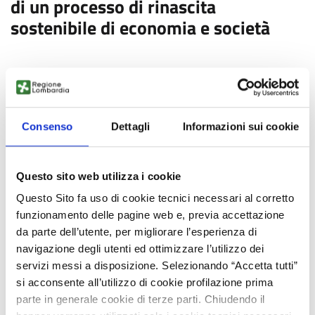
di un processo di rinascita
sostenibile di economia e società
Le ricadute economiche del COVID-19 e di altri eventi sociali
dello scorso anno hanno esacerbato e fatto luce su gravi
disuguaglianze nella forza lavoro statunitense.
Circa la metà degli americani ha poco o nessun risparmio e
Consenso
Dettagli
Informazioni sui cookie
milioni di persone hanno dovuto affrontare la devastazione
finanziaria poiché i tassi di disoccupazione e fame sono
aumentati durante la crisi. I lavoratori delle minoranze sono
Questo sito web utilizza i cookie
stati colpiti in modo sproporzionato da quella che viene
Questo Sito fa uso di cookie tecnici necessari al corretto
definita la “recessione più ineguale nella storia moderna degli
funzionamento delle pagine web e, previa accettazione
Stati Uniti”.
da parte dell’utente, per migliorare l’esperienza di
navigazione degli utenti ed ottimizzare l’utilizzo dei
servizi messi a disposizione. Selezionando “Accetta tutti”
FONTE:
https://sloanreview.mit.edu/article/the-key-to-
si acconsente all’utilizzo di cookie profilazione prima
growing-human-centered-businesses
parte in generale cookie di terze parti. Chiudendo il
AUTORE: MIT SLOANE