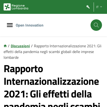
Vai
Vai
IT
al
al
contenuto
footer
principale
Open Innovation
/
Discussioni
/
Rapporto Internazionalizzazione 2021: Gli
effetti della pandemia negli scambi globali delle imprese
lombarde
Rapporto
Internazionalizzazione
2021: Gli effetti della
pandemia negli scambi