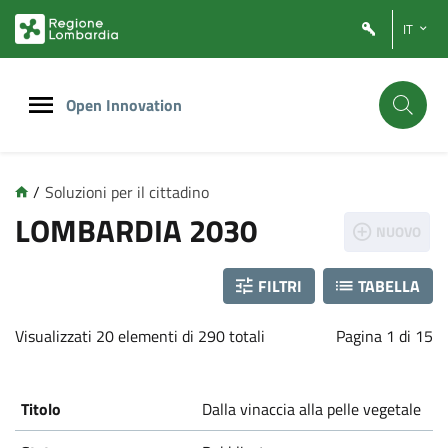
Vai
Vai
IT
al
al
contenuto
footer
principale
Open Innovation
/
Soluzioni per il cittadino
L
LOMBARDIA 2030
NUOVO
o
FILTRI
TABELLA
m
Visualizzati 20 elementi di 290 totali
Pagina 1 di 15
b
a
Dalla vinaccia alla pelle vegetale
r