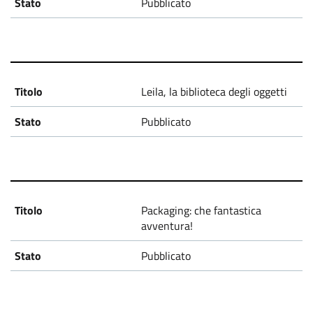
Pubblicato
d
i
a
Leila, la biblioteca degli oggetti
2
Pubblicato
0
3
0
-
Packaging: che fantastica
avventura!
P
Pubblicato
r
o