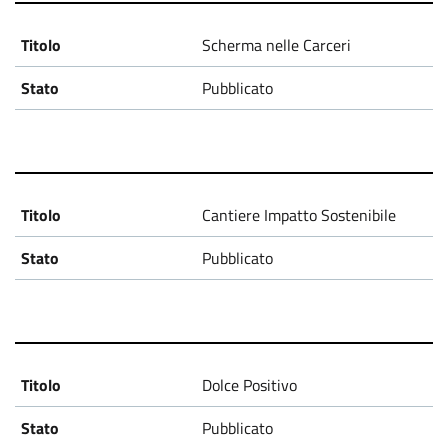
g
Scherma nelle Carceri
e
Pubblicato
t
t
i
Cantiere Impatto Sostenibile
Pubblicato
Dolce Positivo
Pubblicato