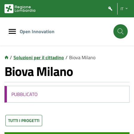
Vai
Vai
IT
al
al
contenuto
footer
principale
Open Innovation
/
Soluzioni per il cittadino
/
Biova Milano
Biova Milano
PUBBLICATO
TUTTI I PROGETTI