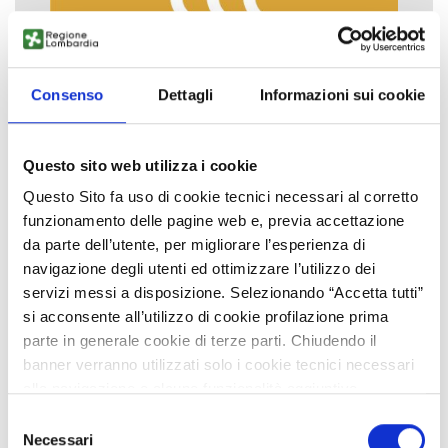
Consenso
Dettagli
Informazioni sui cookie
Questo sito web utilizza i cookie
Questo Sito fa uso di cookie tecnici necessari al corretto
funzionamento delle pagine web e, previa accettazione
da parte dell’utente, per migliorare l’esperienza di
navigazione degli utenti ed ottimizzare l’utilizzo dei
servizi messi a disposizione. Selezionando “Accetta tutti”
si acconsente all’utilizzo di cookie profilazione prima
parte in generale cookie di terze parti. Chiudendo il
banner verranno utilizzati solo i cookie tecnici necessari
alla navigazione e alcune funzionalità aggiuntive
potrebbero non essere disponibili.
Selezione
Per conoscere i dettagli, consulta la nostra cookie policy.
Necessari
del