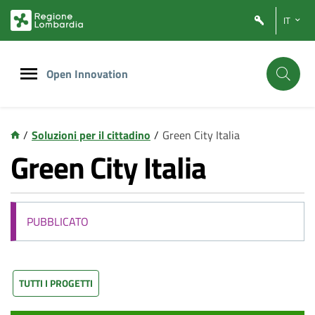
Vai
Vai
IT
al
al
contenuto
footer
principale
Open Innovation
/
Soluzioni per il cittadino
/
Green City Italia
Green City Italia
PUBBLICATO
TUTTI I PROGETTI