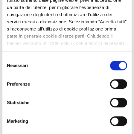
funzionamento delle pagine web e, previa accettazione
da parte dell’utente, per migliorare l’esperienza di
Green City Italia
navigazione degli utenti ed ottimizzare l’utilizzo dei
servizi messi a disposizione. Selezionando “Accetta tutti”
si acconsente all’utilizzo di cookie profilazione prima
parte in generale cookie di terze parti. Chiudendo il
Ideatore
Green City Italia
banner verranno utilizzati solo i cookie tecnici necessari
☆
★
☆
★
☆
★
☆
★
☆
★
Rating
(2 voti)
alla navigazione e alcune funzionalità aggiuntive
potrebbero non essere disponibili.
Selezione
Vota
Per conoscere i dettagli, consulta la nostra cookie policy.
Necessari
del
☆
★
☆
★
☆
★
☆
★
☆
★
https://www.openinnovation.regione.lombardia.it/it/co
consenso
okie-policy
e la nostra privacy policy
Preferenze
https://www.openinnovation.regione.lombardia.it/it/pr
ivacy-policy
Livello di maturità
Consolidata
Statistiche
L’associazione diffonde la coscienza del potenziale
e valore del verde urbano per l'incremento del
Marketing
benessere della cittadinanza e per la capacità di
valorizzare, anche economicamente, le