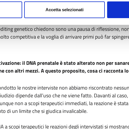
Accetta selezionati
o dal mito di Frankenstein, di una scienza che procede al di 
ll’editing genetico chiedono sono una pausa di riflessione, 
molto competitiva e la voglia di arrivare primi può far spingere
tivazione: il DNA prenatale è stato alterato non per sana
che con altri mezzi. A questo proposito, cosa ci racconta l
ondotto le nostre interviste non abbiamo riscontrato nessuna 
iudizio dipende dall’uso che ne viene fatto. Davanti al caso,
nque non a scopi terapeutici immediati, la reazione è stata l
 di un limite che si giudica invalicabile.
NA a scopi terapeutici le reazioni degli intervistati si most