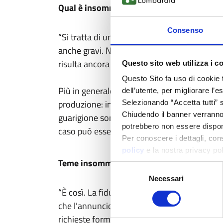
Qual è insomma a suo giudizio il messagg
Consenso
“Si tratta di un messaggio quasi miracolistic
anche gravi. Non è così, la tecnica di editi
risulta ancora in qualche modo rudimentale
Questo sito web utilizza i c
Questo Sito fa uso di cookie 
Più in generale, è nella natura stessa della r
dell’utente, per migliorare l’
produzione: in questo campo si stanno cerca
Selezionando “Accetta tutti” s
Chiudendo il banner verranno u
guarigione sono troppo alte
si rischia un 
potrebbero non essere disponi
caso può esserne proprio la frontiera dell’ed
Per conoscere i dettagli, con
policy
e la nostra privacy po
Teme insomma un freno alla ricerca su qu
Selezione
Necessari
del
“È così. La fiducia nella scienza può venire er
consenso
che l’annuncio del genetista cinese sia per
richieste formali di moratoria sull’editing ge