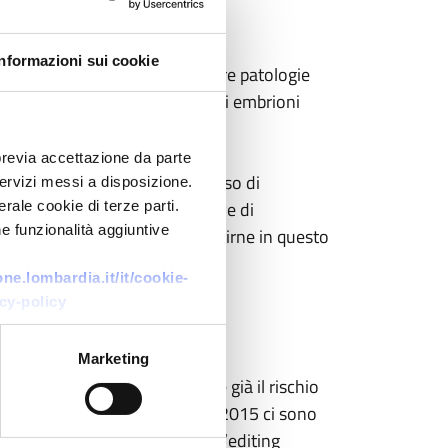
Informazioni sui cookie
 Dna degli embrioni per prevenire patologie
onte delle sperimentazioni sugli embrioni
previa accettazione da parte
itivo, non parliamo di un processo di
 servizi messi a disposizione.
se e le conseguenti aspettative di
rale cookie di terze parti.
e funzionalità aggiuntive
 vengono mantenute. A risentirne in questo
ntissima per il nostro futuro”.
e.lombardia.it/it/cookie-
cy-policy
Marketing
vaccini. In questo caso poi c’è già il rischio
n momento delicato, ormai dal 2015 ci sono
 di un Osservatorio globale sull’editing