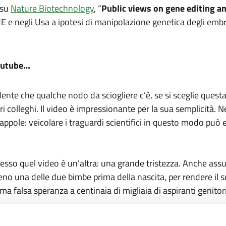
 su
Nature Biotechnology
, “
Public views on gene editing an
 UE e negli Usa a ipotesi di manipolazione genetica degli embr
Youtube…
ente che qualche nodo da sciogliere c’è, se si sceglie questa
tri colleghi. Il video è impressionante per la sua semplicità.
rappole: veicolare i traguardi scientifici in questo modo può
esso quel video è un’altra: una grande tristezza. Anche as
no una delle due bimbe prima della nascita, per rendere il su
 falsa speranza a centinaia di migliaia di aspiranti genitori