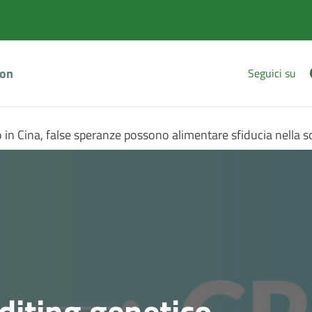
Vai
Vai
al
al
contenuto
footer
principale
ion
Seguici su
o in Cina, false speranze possono alimentare sfiducia nella s
Editing genetico