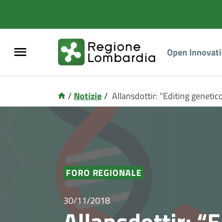
Open Innovat
/
Notizie
/
Allansdottir: “Editing genetic
FORO REGIONALE
30/11/2018
Allansdottir: “