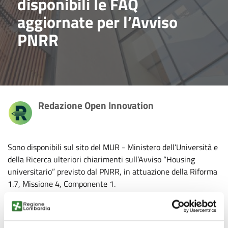
disponibili le FAQ
aggiornate per l’Avviso
PNRR
Redazione Open Innovation
Sono disponibili sul sito del MUR - Ministero dell’Università e
della Ricerca ulteriori chiarimenti sull’Avviso “Housing
universitario” previsto dal PNRR, in attuazione della Riforma
1.7, Missione 4, Componente 1.
L’Avviso è rivolto a soggetti pubblici e privati che intendono
svolgere
attività di gestione di residenze o alloggi
per
studenti universitari, ed è finalizzato alla
creazione di 60.000