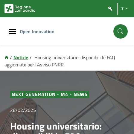
Vai
Vai
IT
al
al
contenuto
footer
principale
Open Innovation
/
Notizie
/
Housing universitario: disponibili le FAQ
aggiornate per l’Avviso PNRR
NEXT GENERATION - M4 - NEWS
28/02/2025
Housing universitario: