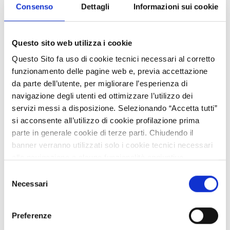
posti letto entro 2026
.
Consenso
Dettagli
Informazioni sui cookie
Le risorse complessive disponibili per il conseguimento
dell’obiettivo sono pari a 1.2 miliardi di euro.
Questo sito web utilizza i cookie
A
questo link
del sito MUR sono dunque state pubblicate le
Questo Sito fa uso di cookie tecnici necessari al corretto
FAQ aggiornate al 6 febbraio 2025, raggruppate anche per
funzionamento delle pagine web e, previa accettazione
tag tematici.
da parte dell’utente, per migliorare l’esperienza di
navigazione degli utenti ed ottimizzare l’utilizzo dei
servizi messi a disposizione. Selezionando “Accetta tutti”
ALLEGATI
si acconsente all’utilizzo di cookie profilazione prima
parte in generale cookie di terze parti. Chiudendo il
Nessun allegato selezionato.
banner verranno utilizzati solo i cookie tecnici necessari
alla navigazione e alcune funzionalità aggiuntive
TAG DI INTERESSE
potrebbero non essere disponibili.
Selezione
Non sono presenti aree di interesse associate a questo
Per conoscere i dettagli, consulta la nostra cookie policy.
Necessari
del
contenuto
https://www.openinnovation.regione.lombardia.it/it/co
consenso
okie-policy
e la nostra privacy policy
Preferenze
https://www.openinnovation.regione.lombardia.it/it/pr
CONDIVIDI
Piace a
0
utenti