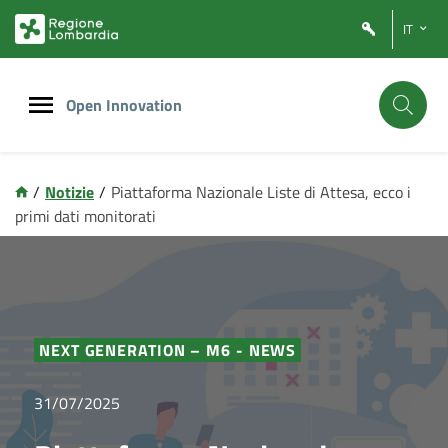
Vai
Vai
IT
al
al
contenuto
footer
principale
Open Innovation
/
Notizie
/
Piattaforma Nazionale Liste di Attesa, ecco i
primi dati monitorati
NEXT GENERATION – M6 - NEWS
31/07/2025