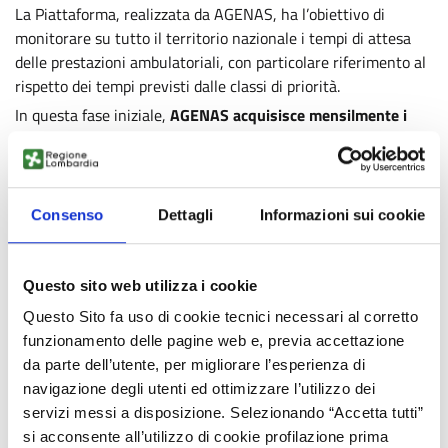
La Piattaforma, realizzata da AGENAS, ha l’obiettivo di
monitorare su tutto il territorio nazionale i tempi di attesa
delle prestazioni ambulatoriali, con particolare riferimento al
rispetto dei tempi previsti dalle classi di priorità.
In questa fase iniziale,
AGENAS acquisisce mensilmente i
dati trasmessi da Regioni e Province Autonome
in base alle
indicazioni del Piano Nazionale di Governo delle Liste di
Attesa (PNGLA): i dati attuali sono relativi ai
primi 5 mesi del
2025
(gennaio-maggio).
Consenso
Dettagli
Informazioni sui cookie
Il cruscotto informativo della Piattaforma rende attualmente
disponibili in questa prima versione alcuni indicatori, tra cui:
Questo sito web utilizza i cookie
il numero totale di prenotazioni;
la percentuale di prenotazioni nei giorni
Questo Sito fa uso di cookie tecnici necessari al corretto
festivi/prefestivi;
funzionamento delle pagine web e, previa accettazione
la quota di prime disponibilità accettate dall’assistito;
da parte dell’utente, per migliorare l’esperienza di
la suddivisione delle prestazioni per classe di priorità (U,
navigazione degli utenti ed ottimizzare l’utilizzo dei
B, D, P);
servizi messi a disposizione. Selezionando “Accetta tutti”
tempi medi di attesa per prestazione e classe di priorità.
si acconsente all’utilizzo di cookie profilazione prima