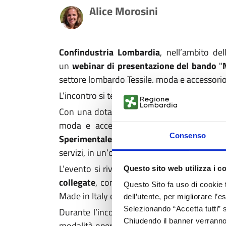
Alice Morosini
Confindustria Lombardia
, nell’ambito del
un
webinar di presentazione del bando
"
settore lombardo Tessile, moda e accessorio
L’incontro si terrà il
10 settembre 2025, dall
Con una dotazione finanziaria complessiva
moda e accessorio in un percorso di tras
Consenso
Sperimentale e Ricerca Industriale
, con l’
servizi, in un’ottica di maggiore efficienza e 
L’evento si rivolge in particolare alle
impre
Questo sito web utilizza i c
collegate
, con l’obiettivo di cogliere appi
Questo Sito fa uso di cookie 
Made in Italy e del tessuto produttivo lomb
dell’utente, per migliorare l’
Selezionando “Accetta tutti” s
Durante l’incontro saranno presentate le carat
Chiudendo il banner verranno u
modalità operative per la presentazione del