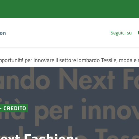
Vai
Vai
al
al
contenuto
footer
principale
ion
Seguici su
ortunità per innovare il settore lombardo Tessile, moda e 
 - CREDITO
ext Fashion: