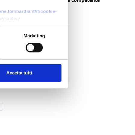
e.lombardia.it/it/cookie-
cy-policy
Marketing
Accetta tutti