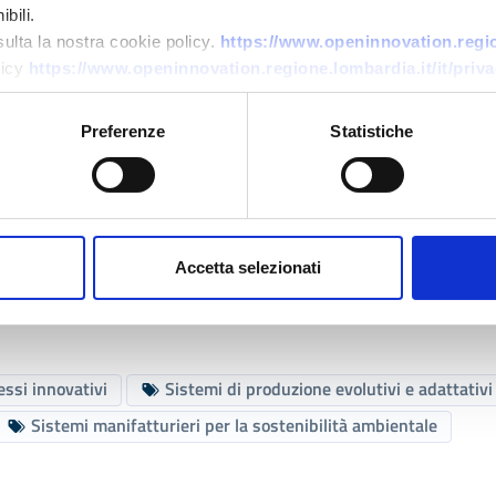
bili.
sulta la nostra cookie policy.
https://www.openinnovation.region
licy
https://www.openinnovation.regione.lombardia.it/it/priva
i lavori.
ndustria.lombardia.it
Preferenze
Statistiche
Accetta selezionati
PDF (661 Kb)
ssi innovativi
Sistemi di produzione evolutivi e adattativi
Sistemi manifatturieri per la sostenibilità ambientale