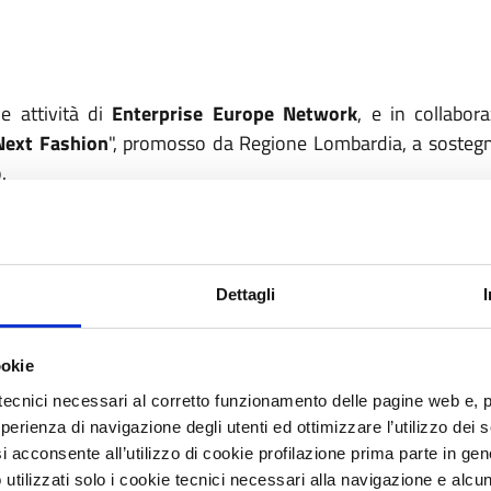
le attività di
Enterprise Europe Network
, e in collabo
Next Fashion
", promosso da Regione Lombardia, a sostegno
.
e 10:30 alle 11:30
. La partecipazione è gratuita, previa
reg
 di
13 milioni di euro
, la misura intende sostenere il sist
formazione sostenibile e digitale. L’iniziativa promuov
Dettagli
obiettivo di favorire l’adozione di modelli e soluzioni innova
sostenibilità.
se manifatturiere lombarde
attive nei comparti del
tessil
ookie
eno le opportunità offerte da una misura che punta a raffor
tecnici necessari al corretto funzionamento delle pagine web e, 
ardo.
esperienza di navigazione degli utenti ed ottimizzare l’utilizzo dei
i acconsente all’utilizzo di cookie profilazione prima parte in gene
teristiche principali dell’iniziativa, i requisiti richiesti p
tilizzati solo i cookie tecnici necessari alla navigazione e alcun
le domande. Sarà inoltre possibile
porre domande direttam