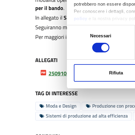
potrebbero non essere disponi
per il bando
.
Per conoscere i dettagli, con
In allegato il
Save the Date
.
policy
e la nostra privacy po
Seguiranno maggiori dettagli con l'agenda de
Selezione
Per maggiori informazioni:
a.morosini@confi
Necessari
del
consenso
ALLEGATI
250910 - Webinar Nuovo bando N...
Rifiuta
TAG DI INTERESSE
Moda e Design
Produzione con proce
Sistemi di produzione ad alta efficienza