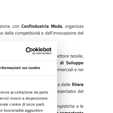
razione con
Confindustria Moda
, organizza
 della competitività e dell’innovazione del
istrazione a questo
link
.
ema produttivo lombardo del settore tessile,
e la realizzazione di
progetti di Sviluppo
Informazioni sui cookie
tive nei processi produttivi, commerciali e nei
e
, della
moda
, degli
accessori
e delle
filiere
zare uno dei settori più rappresentativi del
previa accettazione da parte
 servizi messi a disposizione.
rale cookie di terze parti.
er l’accesso ai contributi, le tempistiche e le
e funzionalità aggiuntive
ente alla Direzione regionale competente