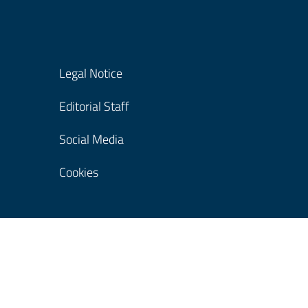
Legal Notice
Editorial Staff
Social Media
Cookies
© Copyright Regione Lombardia tutti i diritti Riser
06052019