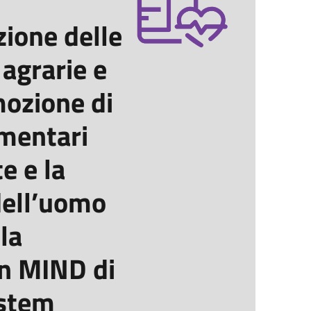
zione delle
 agrarie e
mozione di
imentari
e e la
dell’uomo
la
in MIND di
ystem