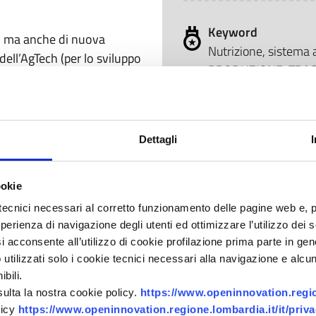
Keyword
te, ma anche di nuova
Nutrizione, sistema a
ell’AgTech (per lo sviluppo
PRODUZIONE, TRASF
nale), delle biotecnologie
tecnologica, nutrac
a nutrigenomica), del data
benessere, manifattu
cerca per la salute e il
 sviluppo riguarderanno il
Dettagli
o applicazione in appropriati
Valore economico p
ookie
9.720.764,45 €
a sensoristica (Sunspring,
tecnici necessari al corretto funzionamento delle pagine web e, 
Valore economico f
esperienza di navigazione degli utenti ed ottimizzare l’utilizzo dei
i acconsente all’utilizzo di cookie profilazione prima parte in gene
4.144.331,35 €
tilizzati solo i cookie tecnici necessari alla navigazione e alcun
bili.
zione di alimenti sostenibili
sulta la nostra cookie policy.
https://www.openinnovation.region
economia circolare (Molino
Partner
licy
https://www.openinnovation.regione.lombardia.it/it/priva