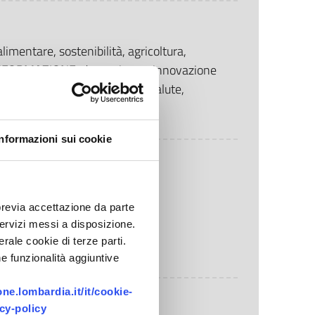
limentare, sostenibilità, agricoltura,
ORMAZIONE, data science, innovazione
eutica, food, CONSUMATORE, salute,
ra, industria 4
Informazioni sui cookie
rogetto
previa accettazione da parte
inanziamento
 servizi messi a disposizione.
rale cookie di terze parti.
e funzionalità aggiuntive
e.lombardia.it/it/cookie-
cy-policy