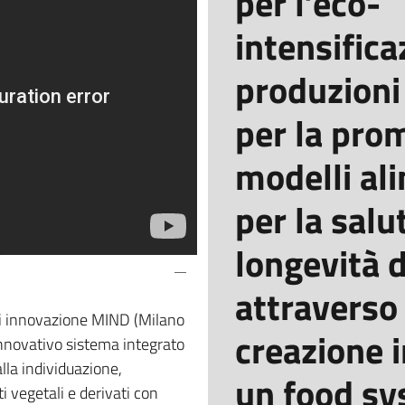
per l’eco-
intensifica
produzioni
per la pro
modelli al
per la salut
longevità 
attraverso 
 di innovazione MIND (Milano
creazione 
 innovativo sistema integrato
lla individuazione,
un food s
i vegetali e derivati con