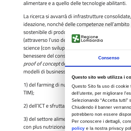
alimentare e a quello delle tecnologie abilitanti.
La ricerca si avvarrà di infrastrutture consolida
ideazione, nonché delle competenze nell’ambito d
sostenibile di prodotti di elevata qualità nutrizio
(attraverso l’uso delle scienze -omiche inclusa l
science (con sviluppo di approcci digitali) e della ri
benessere del consumatore. Obiettivi di ricerca e
Consenso
proof of concept
delle diverse tecnologie e la lor
modelli di business identificati nell’ambito:
Questo sito web utilizza i c
1) del farming di nuova generazione associato all
Questo Sito fa uso di cookie 
TIM);
dell’utente, per migliorare l’
Selezionando “Accetta tutti” s
2) dell’ICT e sfruttamento dei big data (TIM);
Chiudendo il banner verranno u
potrebbero non essere disponi
3) del settore alimentare con interesse alla produ
Per conoscere i dettagli, con
con plus nutrizionale e seguendo i principi dell’
policy
e la nostra privacy po