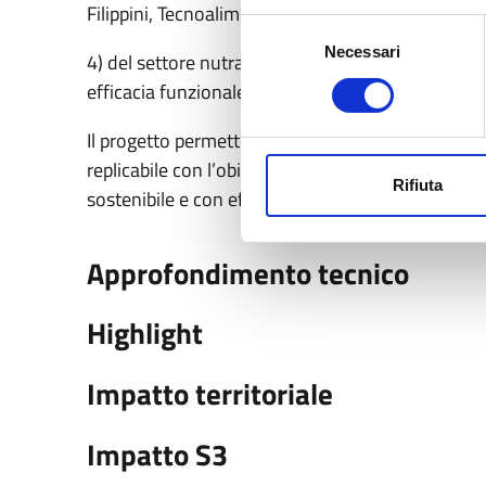
Filippini, Tecnoalimenti);
Selezione
Necessari
del
4) del settore nutraceutico impegnato nello svilu
consenso
efficacia funzionale (Indena).
Il progetto permetterà di creare un modello di sv
replicabile con l’obiettivo finale di promuovere 
Rifiuta
sostenibile e con effetti positivi sulla salute e la
Approfondimento tecnico
Highlight
Impatto territoriale
Impatto S3