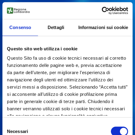
Consenso
Dettagli
Informazioni sui cookie
Questo sito web utilizza i cookie
Questo Sito fa uso di cookie tecnici necessari al corretto
funzionamento delle pagine web e, previa accettazione
da parte dell’utente, per migliorare l’esperienza di
navigazione degli utenti ed ottimizzare l’utilizzo dei
servizi messi a disposizione. Selezionando “Accetta tutti”
si acconsente all’utilizzo di cookie profilazione prima
parte in generale cookie di terze parti. Chiudendo il
banner verranno utilizzati solo i cookie tecnici necessari
alla navigazione e alcune funzionalità aggiuntive
potrebbero non essere disponibili.
Selezione
Per conoscere i dettagli, consulta la nostra cookie policy.
Necessari
del