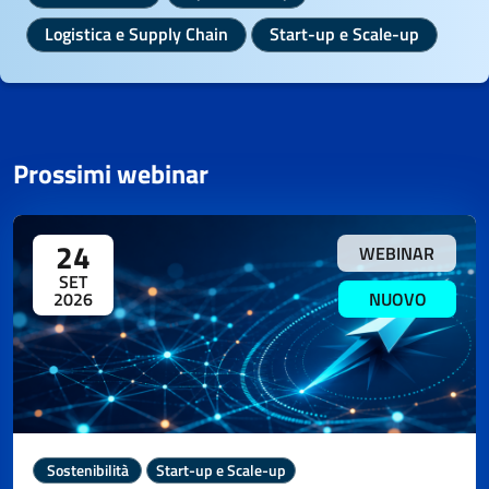
Logistica e Supply Chain
Start-up e Scale-up
Prossimi webinar
24
WEBINAR
SET
2026
NUOVO
Sostenibilità
Start-up e Scale-up