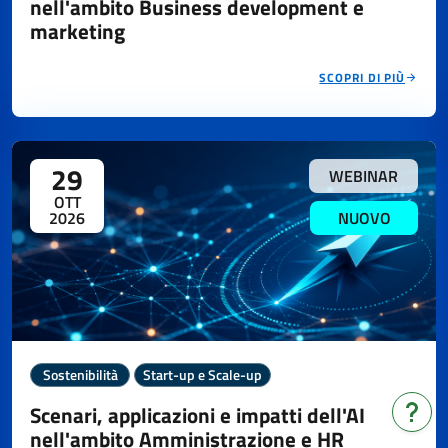
nell'ambito Business development e
marketing
SCOPRI DI PIÙ
29
WEBINAR
OTT
2026
NUOVO
Sostenibilità
Start-up e Scale-up
Scenari, applicazioni e impatti dell'AI
Hai b
nell'ambito Amministrazione e HR