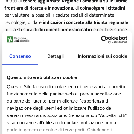
infatti di
tenere aggiornata Regione Lombardia sulle ultime
frontiere di ricerca e innovazione,
di
coinvolgere i cittadini
per valutare le possibili ricadute sociali di determinate
tecnologie, di dare
indicazioni concrete alla Giunta regionale
per la stesura di
documenti programmatici
e per la gestione
delle policies relative a tutti gli ambiti connessi a ricerca,
innovazione e trasferimento tecnologico.
Per la loro selezione, oltre ai titoli verranno richiesti “profili
Consenso
Dettagli
Informazioni sui cookie
abilitanti di provata esperienza”, da ambiti afferenti al
macro-
campo del rapporto tra tecnoscienza e società
, quali:
RRI, Responsible Research and Innovation; STS, Science and
Questo sito web utilizza i cookie
Technologies Studies; Comunicazione pubblica della scienza;
Questo Sito fa uso di cookie tecnici necessari al corretto
Participative and deliberative methods; Public Engagement;
funzionamento delle pagine web e, previa accettazione
Social innovation; Social impact and social impact
da parte dell’utente, per migliorare l’esperienza di
assessment; Sociologia del rischio; Sociologia della scienza;
navigazione degli utenti ed ottimizzare l’utilizzo dei
Technology assessment and governance; Open Innovation;
servizi messi a disposizione. Selezionando “Accetta tutti”
Open science; Open Data; Data Ethics; Bioetica; Education;
si acconsente all’utilizzo di cookie profilazione prima
Diritto applicato alle nuove tecnologie; Sviluppo Sostenibile;
parte in generale cookie di terze parti. Chiudendo il
Technology Transfer.