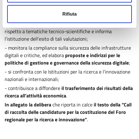
cittadini su progressi tecnologici e fenomeni di innovazione
che possono avere un impatto rilevante sulla società e
Rifiuta
sull’economia;
- monitora i mutamenti di sensibilità e opinione della società
rispetto a tematiche tecnico-scientifiche e informa
l’istituzione dell’esito di tali valutazioni;
- monitora la compliance sulla sicurezza delle infrastrutture
digitali e critiche, ed elabora
proposte e indirizzi per le
politiche di gestione e governance della sicurezza digitale
;
- si confronta con le Istituzioni per la ricerca e l’innovazione
nazionali e internazionali;
- contribuisce a diffondere
il trasferimento dei risultati della
ricerca all’attività economica
.
In allegato la delibera
che riporta in calce
il testo della “Call
di raccolta delle candidature per la costituzione del Foro
regionale per la ricerca e innovazione”
.