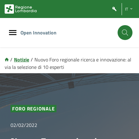
Vai
Vai
IT
al
al
contenuto
footer
principale
Open Innovation
/
Notizie
/
Nuovo Foro regionale ricerca e innovazione: al
via la selezione di 10 esperti
FORO REGIONALE
02/02/2022