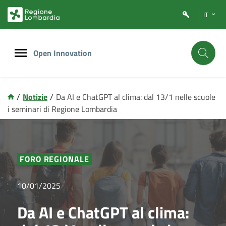
Vai
Vai
IT
al
al
contenuto
footer
principale
Open Innovation
/
Notizie
/
Da AI e ChatGPT al clima: dal 13/1 nelle scuole
i seminari di Regione Lombardia
FORO REGIONALE
10/01/2025
Da AI e ChatGPT al clima: