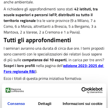
anche ambientale.
A richiedere gli approfondimenti sono stati
42 istituti, tra
scuole superiori e percorsi IeFP, distribuiti su tutto il
territorio regionale
tra le varie province (9 a Milano, 7 a
Como, 6 a Monza, altrettanti a Brescia, 5 a Bergamo, 3 a
Mantova, 2 a Varese, 2 a Cremona e 1 a Pavia).
Tutti gli approfondimenti
I seminari avranno una durata di circa due ore. I temi proposti
sono coerenti con le specializzazioni dei relatori (vuoi sapere
di più sulle
competenze dei 10 esperti
, in carica per tre anni?
Scopri i loro profili
nella pagina dell’
edizione 2023-2025 del
Foro regionale R&I
).
Ecco i titoli di questa prima iniziativa formativa:
Crisi climatica e transizione energetica e sostenibile
,
Pierangelo Metrangolo
;
·
Come l’innovazione tecnologica ha cambiato e
cambierà le nostre vite
,
Emanuele Carpanzano
Consenso
Dettagli
Informazioni sui cookie