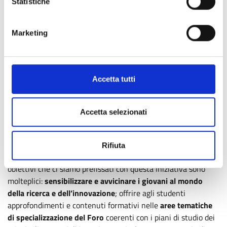
Statistiche
Le invenzioni e il progresso della società,
Riccardo
Pietrabissa
Il manifatturiero motore dell’economia circolare
,
Tullio
Marketing
Tolio
Per una descrizione più completa dei singoli seminari vai alla
pagina dedicata all'iniziativa
.
Accetta tutti
Fermi: soddisfatto del grande
riscontro registrato
Accetta selezionati
“Sono davvero contento che le scuole superiori lombarde
abbiano colto il valore della proposta offerta da Regione
Lombardia in collaborazione con il Foro Regionale per la
Rifiuta
Ricerca e l’Innovazione – ha spiegato l’assessore – gli
obiettivi che ci siamo prefissati con questa iniziativa sono
molteplici:
sensibilizzare e avvicinare i giovani al mondo
della ricerca e dell’innovazione
; offrire agli studenti
approfondimenti e contenuti formativi nelle
aree tematiche
di specializzazione del Foro
coerenti con i piani di studio dei