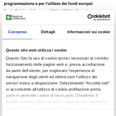
programmazione e per l’utilizzo dei fondi europei
.
Per la Politica di Coesione 2021-2027 la Commissione
Europea propone 20 “condizioni abilitanti”: la prima consiste
nell’assicurare una “buona governance della Strategia di
Specializzazione Intelligente regionale”.
Consenso
Dettagli
Informazioni sui cookie
L’obiettivo è di definire la S3 regionale 2021-2027
entro la
fine dell’anno
, in stretto raccordo con il nuovo
Programma
Operativo Regionale FESR
e con le attività di aggiornamento
Questo sito web utilizza i cookie
del quadro strategico regionale, tra cui il Programma
Questo Sito fa uso di cookie tecnici necessari al corretto
Strategico Triennale per la Ricerca, l’Innovazione e il
funzionamento delle pagine web e, previa accettazione
Trasferimento Tecnologico.
da parte dell’utente, per migliorare l’esperienza di
Le azioni di Regione per R&I tra 2014
navigazione degli utenti ed ottimizzare l’utilizzo dei
e 2020
servizi messi a disposizione. Selezionando “Accetta tutti”
si acconsente all’utilizzo di cookie profilazione prima
La S3 approvata per l’attuale programmazione 2014-2020 ha
parte in generale cookie di terze parti. Chiudendo il
individuato le specializzazioni esistenti in Lombardia.
banner verranno utilizzati solo i cookie tecnici necessari
Le risorse dell’Asse 1 Ricerca, sviluppo tecnologico e
alla navigazione e alcune funzionalità aggiuntive
innovazione del POR FESR 2014-2020, circa il 36% delle
potrebbero non essere disponibili.
Selezione