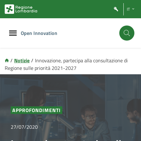
Vai
Vai
IT
al
al
contenuto
footer
principale
Open Innovation
/
Notizie
/
Innovazione, partecipa alla consultazione di
Regione sulle priorità 2021-2027
APPROFONDIMENTI
27/07/2020