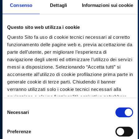
Consenso
Dettagli
Informazioni sui cookie
digitalizzazione, della ricerca e dello sviluppo delle
competenze come fattori chiave per il
raggiungimento di questi obiettivi, in linea con le
Questo sito web utilizza i cookie
più ampie strategie europee e globali in materia di
Questo Sito fa uso di cookie tecnici necessari al corretto
salute.
funzionamento delle pagine web e, previa accettazione da
parte dell’utente, per migliorare l’esperienza di
navigazione degli utenti ed ottimizzare l’utilizzo dei servizi
messi a disposizione. Selezionando “Accetta tutti” si
acconsente all’utilizzo di cookie profilazione prima parte in
generale cookie di terze parti. Chiudendo il banner
verranno utilizzati solo i cookie tecnici necessari alla
Le call
navigazione e alcune funzionalità aggiuntive potrebbero
non essere disponibili.
Selezione
Scopri tutte le call del Progetto Unite.
Per conoscere i dettagli, consulta la nostra cookie policy.
Necessari
del
Clicca per saperne di più.
https://www.openinnovation.regione.lombardia.it/it/cooki
consenso
policy
e la nostra privacy policy
Preferenze
https://www.openinnovation.regione.lombardia.it/it/priva