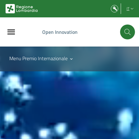
Vai al contenuto principale
Vai al footer
IT
Open Innovation
Menu Premio Internazionale