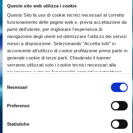
Questo sito web utilizza i cookie
PREMIO INTERNAZIONALE
Questo Sito fa uso di cookie tecnici necessari al corretto
funzionamento delle pagine web e, previa accettazione da
"LOMBARDIA È RICERCA"
parte dell’utente, per migliorare l’esperienza di
Edizione 2026
navigazione degli utenti ed ottimizzare l’utilizzo dei servizi
messi a disposizione. Selezionando “Accetta tutti” si
Medicina predittiva
acconsente all’utilizzo di cookie profilazione prima parte in
generale cookie di terze parti. Chiudendo il banner
basata su
verranno utilizzati solo i cookie tecnici necessari alla
navigazione e alcune funzionalità aggiuntive potrebbero
intelligenza
non essere disponibili.
Selezione
Per conoscere i dettagli, consulta la nostra cookie policy.
Necessari
del
https://www.openinnovation.regione.lombardia.it/it/cooki
artificiale e big data
consenso
policy
e la nostra privacy policy
Preferenze
https://www.openinnovation.regione.lombardia.it/it/priva
policy
Candidature chiuse il 16 luglio 2026
Statistiche